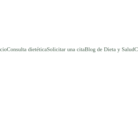
icio
Consulta dietética
Solicitar una cita
Blog de Dieta y Salud
C